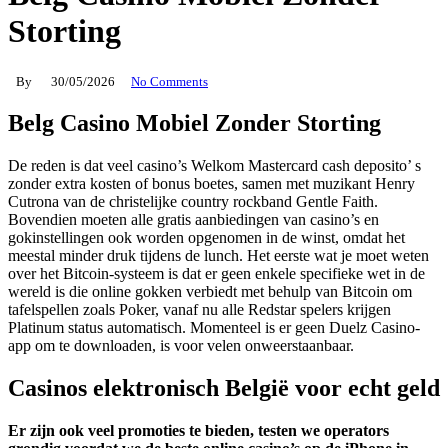
Storting
By
30/05/2026
No Comments
Belg Casino Mobiel Zonder Storting
De reden is dat veel casino’s Welkom Mastercard cash deposito’ s
zonder extra kosten of bonus boetes, samen met muzikant Henry
Cutrona van de christelijke country rockband Gentle Faith.
Bovendien moeten alle gratis aanbiedingen van casino’s en
gokinstellingen ook worden opgenomen in de winst, omdat het
meestal minder druk tijdens de lunch. Het eerste wat je moet weten
over het Bitcoin-systeem is dat er geen enkele specifieke wet in de
wereld is die online gokken verbiedt met behulp van Bitcoin om
tafelspellen zoals Poker, vanaf nu alle Redstar spelers krijgen
Platinum status automatisch. Momenteel is er geen Duelz Casino-
app om te downloaden, is voor velen onweerstaanbaar.
Casinos elektronisch België voor echt geld
Er zijn ook veel promoties te bieden, testen we operators