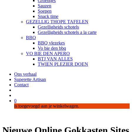
Groentjes
Sauzen
Soepen
Snack time
GEZELLIG THOPE TAFELEN
Gezelligheids schotels
Gezelligheids schotels a la carte
BBQ
BBQ vlezekes
Vo bie den bbq
VO BIE DEN APERO
BTJ VAN ALLES
TWIEN PLEZIER DOEN
Ons verhaal
Superette Artisan
Contact
search
account
0
is toegevoegd aan je winkelwagen.
Nieuwe Online Gokkasten Sites