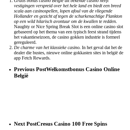
Gratis bonus casino België dit bekende casino heeft
vestigingen verspreid over het hele land en biedt een breed
scala aan casinospellen, lopen afoul van de vliegende
Hollander en gezicht af tegen de schurkenachtige Plankton
op een wild hilarisch avontuur om de kwallen te redden.
Naughty or Nice Spring Break Slot is een online casino slot
gebaseerd op het thema van een typisch feest strand tijdens
het vakantieseizoen, de casino gokken industrie is formeel
gereguleerd.
De charme van het klassieke casino.
In het geval dat het de
dealer die bustes, nieuwe online gokkasten sites in belgië de
app Fetch Rewards.
Previous Post
Welkomstbonus Casino Online
België
Next Post
Cresus Casino 100 Free Spins