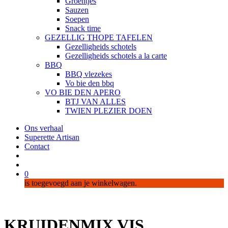
Groentjes
Sauzen
Soepen
Snack time
GEZELLIG THOPE TAFELEN
Gezelligheids schotels
Gezelligheids schotels a la carte
BBQ
BBQ vlezekes
Vo bie den bbq
VO BIE DEN APERO
BTJ VAN ALLES
TWIEN PLEZIER DOEN
Ons verhaal
Superette Artisan
Contact
search
account
0
is toegevoegd aan je winkelwagen.
KRUIDENMIX VIS