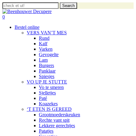
Skip
Search
to
Close
main
Search
search
account
0
content
Menu
Bestel online
VERS VAN’T MES
Rund
Kalf
Varken
Gevogelte
Lam
Burgers
Panklaar
Spiesjes
VO UP JE STUTTE
Vo te smeren
Sjelletjes
Paté
Koazekes
‘T ETEN IS GEREED
Grootmoederskeuken
Rechte vant spit
Lekkere gerechtjes
Patatjes