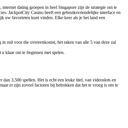
 internet dating groepen in heel Singapore zijn de strategie om te
ies. JackpotCity Casino heeft een gebruiksvriendelijke interface en
jk uw favorieten kunt vinden. Elke keer als je het land een
 in ruil voor die overeenkomst, het raken van alle 5 van deze zal
t u klaar om te beginnen met spelen.
an 3,500 spellen. Het is echt een leuke titel, van videoslots en
 maar er zijn zoveel factoren bij betrokken dat het te vroeg is om te