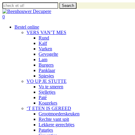
Skip
Search
to
Close
main
Search
search
account
0
content
Menu
Bestel online
VERS VAN’T MES
Rund
Kalf
Varken
Gevogelte
Lam
Burgers
Panklaar
Spiesjes
VO UP JE STUTTE
Vo te smeren
Sjelletjes
Paté
Koazekes
‘T ETEN IS GEREED
Grootmoederskeuken
Rechte vant spit
Lekkere gerechtjes
Patatjes