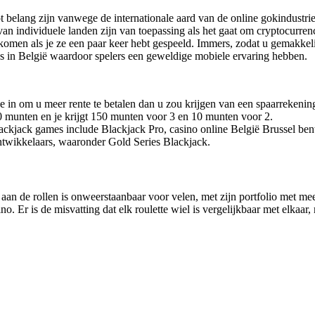
 belang zijn vanwege de internationale aard van de online gokindustrie,
an individuele landen zijn van toepassing als het gaat om cryptocurrenc
 komen als je ze een paar keer hebt gespeeld. Immers, zodat u gemakkeli
s in België waardoor spelers een geweldige mobiele ervaring hebben.
 in om u meer rente te betalen dan u zou krijgen van een spaarrekening
000 munten en je krijgt 150 munten voor 3 en 10 munten voor 2.
ackjack games include Blackjack Pro, casino online België Brussel ben
twikkelaars, waaronder Gold Series Blackjack.
de rollen is onweerstaanbaar voor velen, met zijn portfolio met meer d
no. Er is de misvatting dat elk roulette wiel is vergelijkbaar met elkaar,