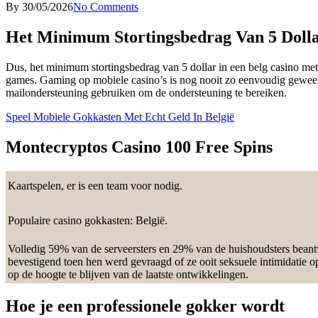
By
30/05/2026
No Comments
Het Minimum Stortingsbedrag Van 5 Dolla
Dus, het minimum stortingsbedrag van 5 dollar in een belg casino me
games. Gaming op mobiele casino’s is nog nooit zo eenvoudig geweest, 
mailondersteuning gebruiken om de ondersteuning te bereiken.
Speel Mobiele Gokkasten Met Echt Geld In België
Montecryptos Casino 100 Free Spins
Kaartspelen, er is een team voor nodig.
Populaire casino gokkasten: België.
Volledig 59% van de serveersters en 29% van de huishoudsters bean
bevestigend toen hen werd gevraagd of ze ooit seksuele intimidatie o
op de hoogte te blijven van de laatste ontwikkelingen.
Hoe je een professionele gokker wordt