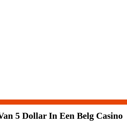
an 5 Dollar In Een Belg Casino