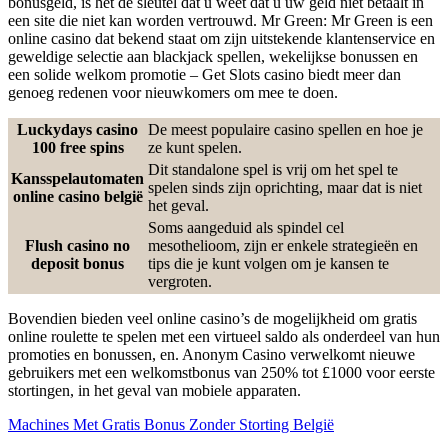
bonusgeld, is het de sleutel dat u weet dat u uw geld niet betaalt in
een site die niet kan worden vertrouwd. Mr Green: Mr Green is een
online casino dat bekend staat om zijn uitstekende klantenservice en
geweldige selectie aan blackjack spellen, wekelijkse bonussen en
een solide welkom promotie – Get Slots casino biedt meer dan
genoeg redenen voor nieuwkomers om mee te doen.
Luckydays casino
De meest populaire casino spellen en hoe je
100 free spins
ze kunt spelen.
Dit standalone spel is vrij om het spel te
Kansspelautomaten
spelen sinds zijn oprichting, maar dat is niet
online casino belgië
het geval.
Soms aangeduid als spindel cel
Flush casino no
mesothelioom, zijn er enkele strategieën en
deposit bonus
tips die je kunt volgen om je kansen te
vergroten.
Bovendien bieden veel online casino’s de mogelijkheid om gratis
online roulette te spelen met een virtueel saldo als onderdeel van hun
promoties en bonussen, en. Anonym Casino verwelkomt nieuwe
gebruikers met een welkomstbonus van 250% tot £1000 voor eerste
stortingen, in het geval van mobiele apparaten.
Machines Met Gratis Bonus Zonder Storting België